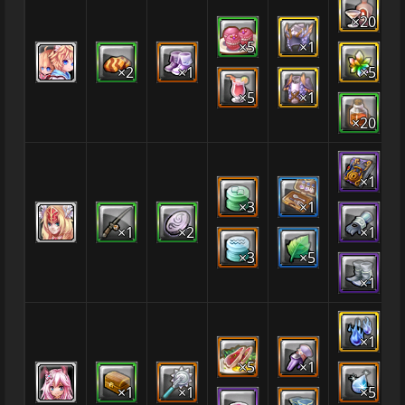
×20
×5
×1
×2
×1
×5
×5
×1
×20
×1
×3
×1
×1
×2
×1
×3
×5
×1
×1
×5
×1
×1
×1
×5