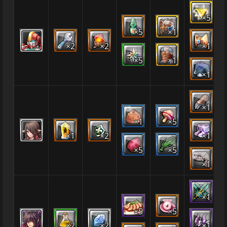
×5
×5
×1
×2
×2
×1
×5
×1
×1
×1
×1
×5
×1
×2
×1
×5
×5
×1
×1
×5
×5
×2
×2
×1