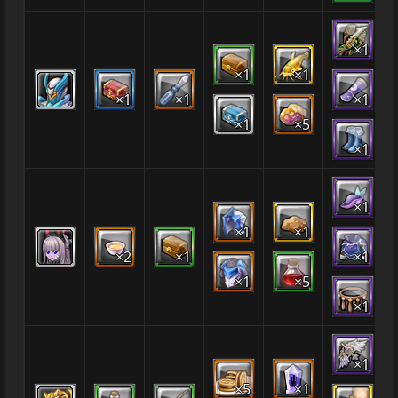
×1
×1
×1
×1
×1
×1
×1
×5
×1
×1
×1
×1
×2
×1
×1
×1
×5
×1
×1
×5
×1