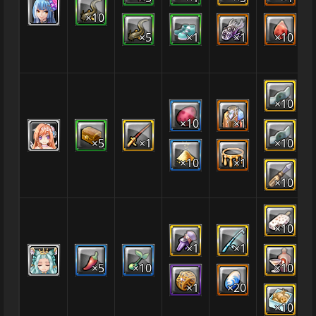
×10
×5
×1
×1
×10
×10
×10
×1
×5
×1
×10
×10
×1
×10
×10
×1
×1
×5
×10
×10
×1
×20
×10