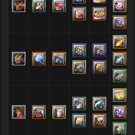
×1
×5
×1
×1
×1
×1
×10
×1
×1
×5
×1
×2
×1
×10
×5
×1
×50
×1
×1
×3
×1
×2
×5
×5
×5
×10