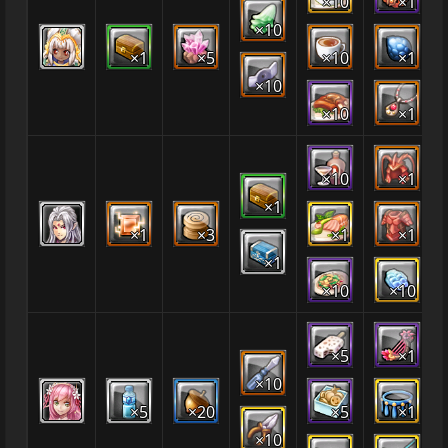
×10
×1
×10
×1
×5
×10
×1
×10
×10
×1
×10
×1
×1
×1
×3
×1
×1
×1
×10
×10
×5
×1
×10
×5
×20
×5
×1
×10