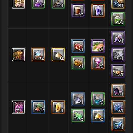
×2
×1
×1
×5
×1
×50
×1
×1
×5
×2
×2
×1
×1
×5
×1
×1
×1
×5
×2
×1
×1
×5
×5
×1