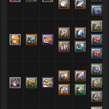
×5
×5
×1
×1
×1
×5
×1
×2
×1
×1
×5
×1
×3
×1
×1
×1
×2
×20
×1
×5
×20