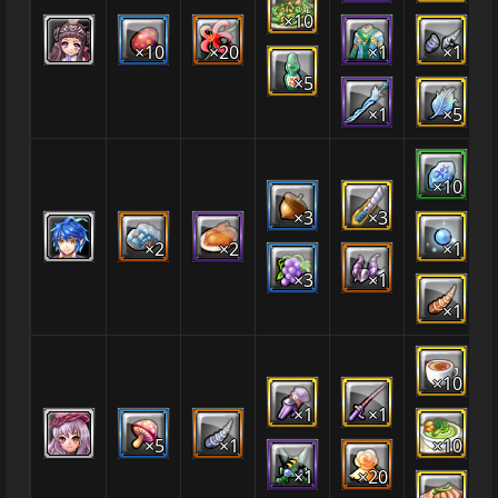
×10
×10
×20
×1
×1
×5
×1
×5
×10
×3
×3
×2
×2
×1
×3
×1
×1
×10
×1
×1
×5
×1
×10
×1
×20