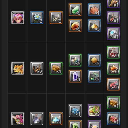
×1
×5
×1
×2
×2
×1
×5
×5
×1
×20
×5
×5
×2
×1
×50
×1
×5
×10
×1
×1
×5
×1
×1
×1