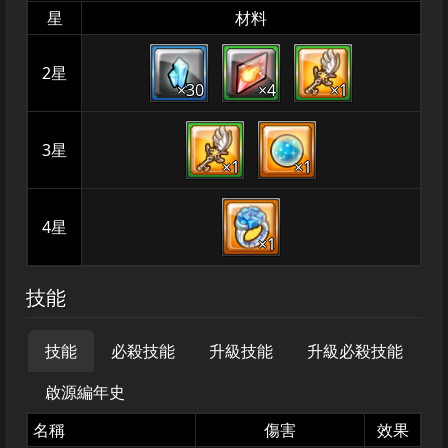
星
材料
2星
×30
×4
×1
3星
×1
×1
4星
×1
技能
技能
必殺技能
升級技能
升級必殺技能
啟源編年史
名稱
傷害
效果