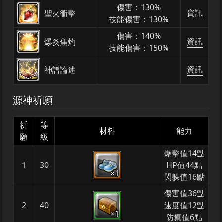
傷害：130%
資訊
聖火衝擊
技能傷害：130%
傷害：140%
資訊
爆炎焦灼
技能傷害：150%
資訊
神譜論述
源神祈願
祈
等
材料
能力
願
級
爆擊值14點
1
30
HP值44點
×1
閃躲值16點
傷害值36點
2
40
速度值12點
×1
防禦值6點