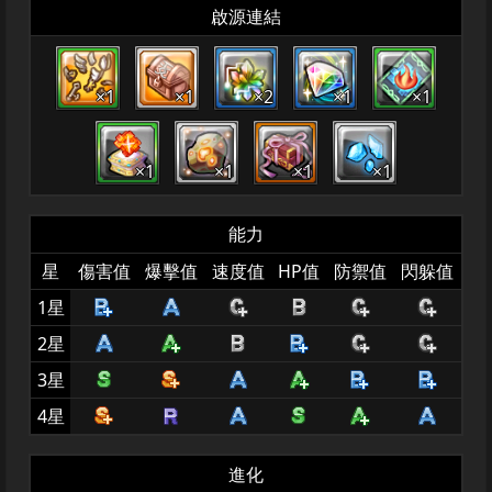
啟源連結
×1
×1
×2
×1
×1
×1
×1
×1
×1
能力
星
傷害值
爆擊值
速度值
HP值
防禦值
閃躲值
1星
2星
3星
4星
進化