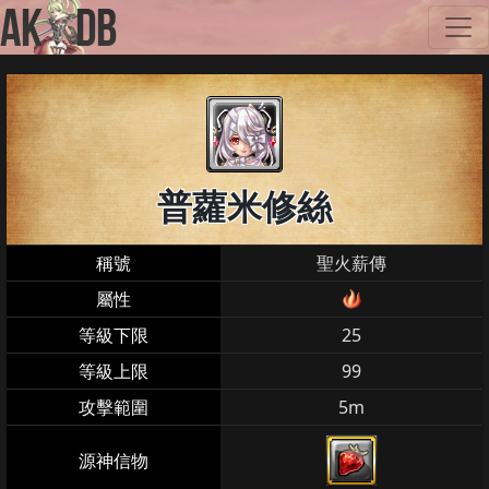
普蘿米修絲
稱號
聖火薪傳
屬性
等級下限
25
等級上限
99
攻擊範圍
5m
源神信物