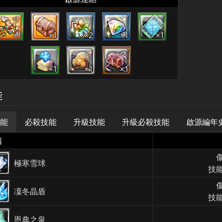
×1
×1
×2
×1
×1
×1
×1
×1
能
能
必殺技能
升級技能
升級必殺技能
啟源編年
稱
極寒雪球
技能
凜冬晶盾
技能
恩典之泉