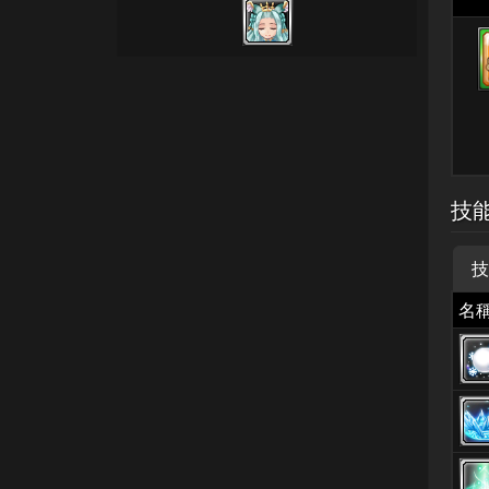
技
技
名