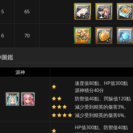
5
65
×10
×10
×10
6
70
×5
×1
×100
神圖鑑
源神
速度值80點、HP值300點
源神積分40分
防禦值40點、閃躲值120點
減少受到精英的傷害3%。
減少受到精英的傷害6%。
HP值300點、防禦值40點