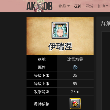
物品
源神
區域
其他
詳
伊瑞涅
稱號
冰雪精靈
屬性
等級下限
25
等級上限
99
攻擊範圍
25m
源神信物