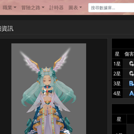
職業
冒險之路
計時器
圖表
細資訊
星
傷害
1星
2星
3星
4星
星