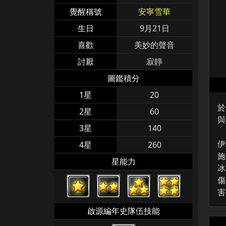
覺醒稱號
安寧雪華
生日
9月21日
喜歡
美妙的聲音
討厭
寂靜
圖鑑積分
1星
20
於
2星
60
與
3星
140
伊
4星
260
施
星能力
冰
傷
害
啟源編年史隊伍技能