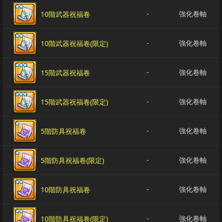
-
強化卷軸
10階武器祝福卷
-
強化卷軸
10階武器祝福卷(限定)
-
強化卷軸
15階武器祝福卷
-
強化卷軸
15階武器祝福卷(限定)
-
強化卷軸
5階防具祝福卷
-
強化卷軸
5階防具祝福卷(限定)
-
強化卷軸
10階防具祝福卷
-
強化卷軸
10階防具祝福卷(限定)