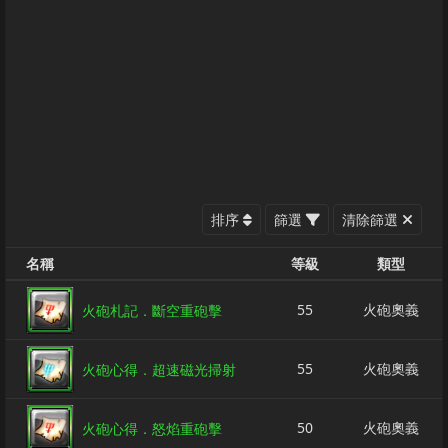
排序
篩選
清除篩選
名稱
等級
類型
55
火砲奧義
火砲札記．斷空重砲擊
55
火砲奧義
火砲心得．超速磁光掃射
50
火砲奧義
火砲心得．怒焰重砲擊