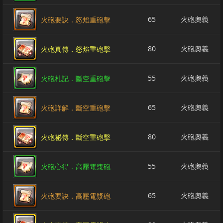
65
火砲奧義
火砲要訣．怒焰重砲擊
80
火砲奧義
火砲真傳．怒焰重砲擊
55
火砲奧義
火砲札記．斷空重砲擊
65
火砲奧義
火砲詳解．斷空重砲擊
80
火砲奧義
火砲祕傳．斷空重砲擊
55
火砲奧義
火砲心得．高壓電漿砲
65
火砲奧義
火砲要訣．高壓電漿砲