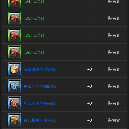
-
裝備盒
LV45武器箱
-
裝備盒
LV50武器箱
-
裝備盒
LV55武器箱
-
裝備盒
LV60武器箱
40
裝備盒
海藻纏繞的舊木箱
40
裝備盒
長滿貝類的鏽鐵箱
40
裝備盒
年代久遠的祭品箱
40
裝備盒
古代機械的庫存箱