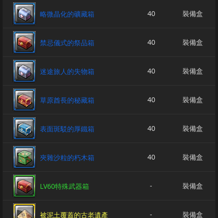
40
裝備盒
略微晶化的礦藏箱
40
裝備盒
禁忌儀式的祭品箱
40
裝備盒
迷途旅人的失物箱
40
裝備盒
草原酋長的秘藏箱
40
裝備盒
表面斑駁的厚鐵箱
40
裝備盒
夾雜沙粒的朽木箱
-
裝備盒
LV60特殊武器箱
-
裝備盒
被泥土覆蓋的古老遺產