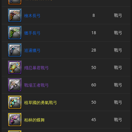
8
戰弓
檜木長弓
18
戰弓
獵手長弓
28
戰弓
巡邏獵弓
50
戰弓
殘忍暴君戰弓
60
戰弓
戰場王者戰弓
50
戰弓
植草國的勇氣戰弓
45
戰弓
柏林的蝶舞