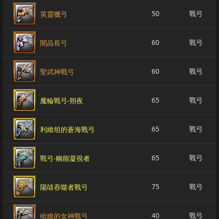
50
戰弓
英靈獵弓
60
戰弓
闇晶長弓
60
戰弓
聖武神戰弓
65
戰弓
魔輪戰弓‧朔夜
65
戰弓
利維坦的蒼海戰弓
65
戰弓
戰弓‧幽能凝視者
75
戰弓
陽燄吞噬者戰弓
40
戰弓
哈維的女神戰弓