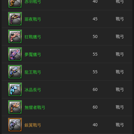
40
戰弓
赤羽戰弓
45
戰弓
噩夜戰弓
50
戰弓
狂戰獵弓
55
戰弓
夢魘獵弓
55
戰弓
龍王戰弓
60
戰弓
冰晶長弓
60
戰弓
無懼者戰弓
40
戰弓
銀翼戰弓