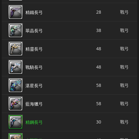
28
戰弓
精鐵長弓
38
戰弓
翠晶長弓
48
戰弓
精靈長弓
48
戰弓
戰騎長弓
58
戰弓
湛星長弓
58
戰弓
藍海獵弓
30
戰弓
精鋼長弓