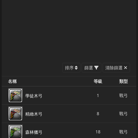
排序
篩選
清除篩選
名稱
等級
類型
1
戰弓
學徒木弓
8
戰弓
精緻木弓
18
戰弓
森林獵弓