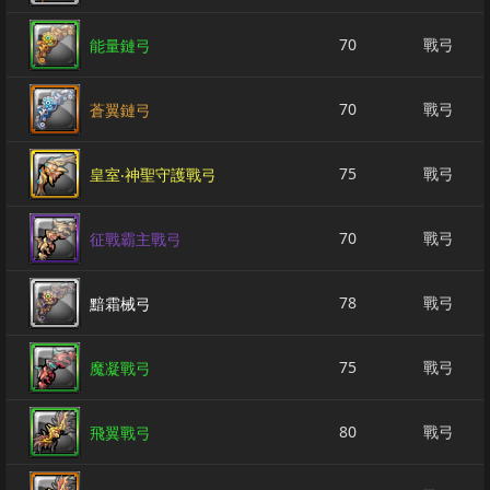
70
戰弓
能量鏈弓
70
戰弓
蒼翼鏈弓
75
戰弓
皇室‧神聖守護戰弓
70
戰弓
征戰霸主戰弓
78
戰弓
黯霜械弓
75
戰弓
魔凝戰弓
80
戰弓
飛翼戰弓