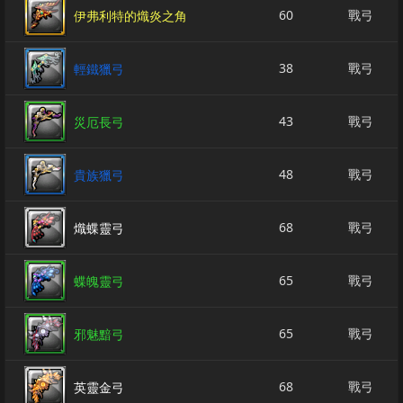
60
戰弓
伊弗利特的熾炎之角
38
戰弓
輕鐵獵弓
43
戰弓
災厄長弓
48
戰弓
貴族獵弓
68
戰弓
熾蝶靈弓
65
戰弓
蝶魄靈弓
65
戰弓
邪魅黯弓
68
戰弓
英靈金弓