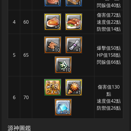
×1
×1
閃躲值40點
傷害值72點
4
60
速度值22點
×5
×5
防禦值14點
爆擊值50點
×10
×1
5
65
HP值158點
閃躲值66點
×10
傷害值130
×5
×1
點
6
70
速度值42點
防禦值26點
×100
源神圖鑑