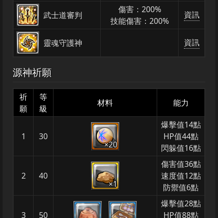
傷害：200%
資訊
武士道審判
技能傷害：200%
資訊
靈魂守護神
源神祈願
祈
等
材料
能力
願
級
爆擊值14點
1
30
HP值44點
×20
閃躲值16點
傷害值36點
2
40
速度值12點
×1
防禦值6點
爆擊值28點
3
50
HP值88點