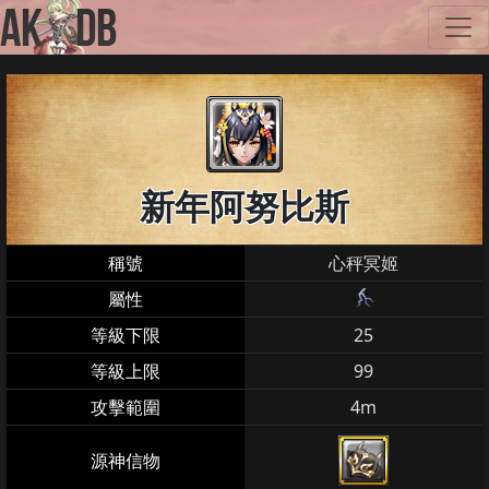
新年阿努比斯
稱號
心秤冥姬
屬性
等級下限
25
等級上限
99
攻擊範圍
4m
源神信物