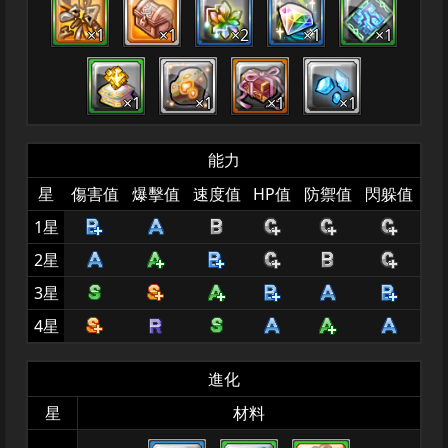
×1
×1
×2
×1
×1
×1
×1
×1
×1
能力
星
傷害值
爆擊值
速度值
HP值
防禦值
閃躲值
1星
2星
3星
4星
進化
星
材料