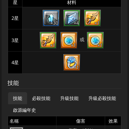
星
材料
2星
×30
×4
×1
或
3星
×1
×1
×1
4星
×1
技能
技能
必殺技能
升級技能
升級必殺技能
啟源編年史
名稱
傷害
效果