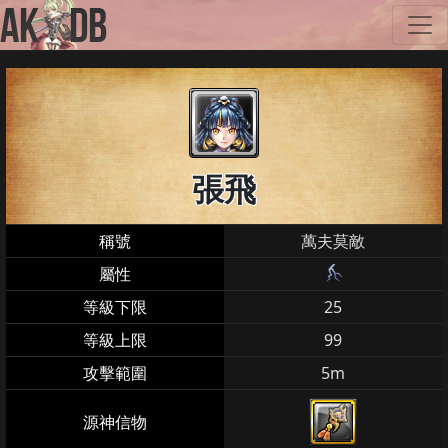
張飛
稱號
萬夫莫敵
屬性
等級下限
25
等級上限
99
攻擊範圍
5m
源神信物