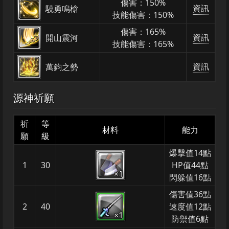
傷害：150%
資訊
驍勇鳴槍
技能傷害：150%
傷害：165%
資訊
開山震河
技能傷害：165%
資訊
萬鈞之勢
源神祈願
祈
等
材料
能力
願
級
爆擊值14點
1
30
HP值44點
×1
閃躲值16點
傷害值36點
2
40
速度值12點
×1
防禦值6點