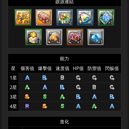
啟源連結
×1
×1
×2
×1
×1
×1
×1
×1
×1
能力
星
傷害值
爆擊值
速度值
HP值
防禦值
閃躲值
1星
2星
3星
4星
進化