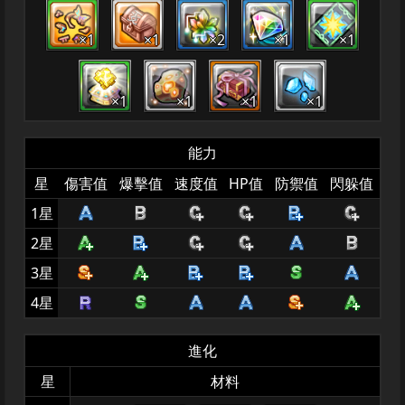
×1
×1
×2
×1
×1
×1
×1
×1
×1
能力
星
傷害值
爆擊值
速度值
HP值
防禦值
閃躲值
1星
2星
3星
4星
進化
星
材料