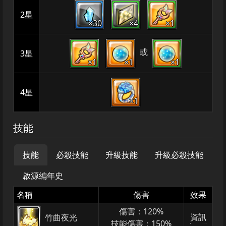
2星
×30
×4
×1
或
3星
×1
×1
×1
4星
×1
技能
技能
必殺技能
升級技能
升級必殺技能
啟源編年史
名稱
傷害
效果
傷害：120%
資訊
竹曲夜光
技能傷害：150%