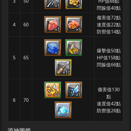
3
50
HP值88點
×1
×5
閃躲值40點
傷害值72點
4
60
速度值22點
×1
×5
防禦值14點
爆擊值50點
×3
×10
5
65
HP值158點
閃躲值66點
×10
傷害值130
×5
×1
點
6
70
速度值42點
防禦值26點
×100
源神圖鑑