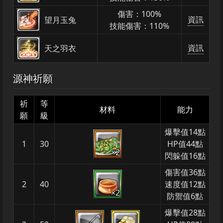
傷害：100%
資訊
望月玉兔
技能傷害：110%
資訊
天之羽衣
源神祈願
祈
等
材料
能力
願
級
爆擊值14點
1
30
HP值44點
×2
閃躲值16點
傷害值36點
2
40
速度值12點
×2
防禦值6點
爆擊值28點