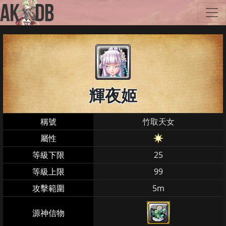
輝夜姬
稱號
竹取天女
屬性
等級下限
25
等級上限
99
攻擊範圍
5m
源神信物