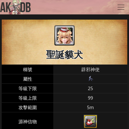
聖誕貘犬
稱號
辟邪神使
屬性
等級下限
25
等級上限
99
攻擊範圍
5m
源神信物