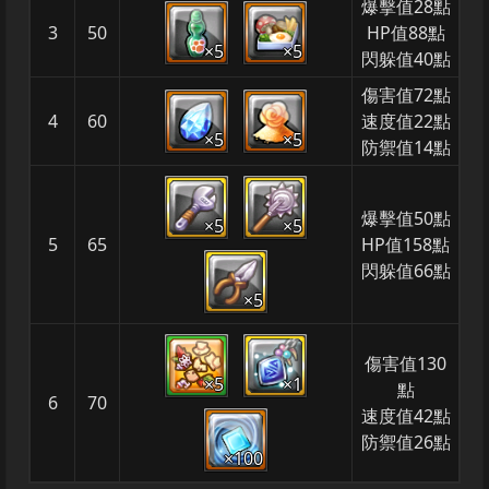
爆擊值28點
3
50
HP值88點
×5
×5
閃躲值40點
傷害值72點
4
60
速度值22點
×5
×5
防禦值14點
爆擊值50點
×5
×5
5
65
HP值158點
閃躲值66點
×5
傷害值130
×5
×1
點
6
70
速度值42點
防禦值26點
×100