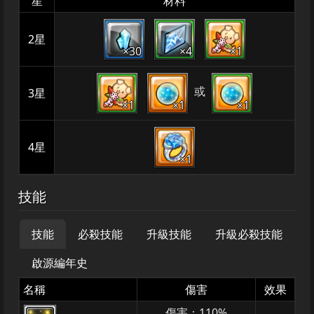
星
材料
2星
×30
×4
×1
或
3星
×1
×1
×1
4星
×1
技能
技能
必殺技能
升級技能
升級必殺技能
啟源編年史
名稱
傷害
效果
傷害：110%