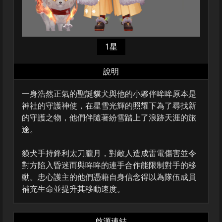
1星
說明
一身浩然正氣的聖誕貘犬與他的小夥伴哞哞原本是
神社的守護神使，在星雪光輝的照耀下為了尋找新
的守護之物，他們伴隨著紛雪踏上了浪跡天涯的旅
途。
貘犬手持鋒利太刀朧月，對敵人造成雷電傷害並令
對方陷入昏迷而與哞哞的連手合作能限制對手的移
動。忠心護主的他們憑藉自身信念得以為隊伍成員
補充生命並提升其移動速度。
啟源連結