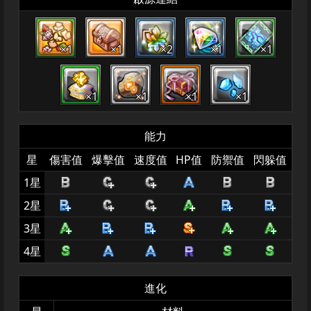
×1
×1
×2
×1
×1
×1
×1
×1
×1
能力
星
傷害值
爆擊值
速度值
HP值
防禦值
閃躲值
1星
2星
3星
4星
進化