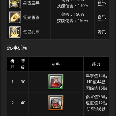
資訊
星雪盛典
技能傷害：110%
傷害：150%
資訊
電光雪影
技能傷害：150%
資訊
雪景心願
源神祈願
祈
等
材料
能力
願
級
爆擊值14點
1
30
HP值44點
×2
閃躲值16點
傷害值36點
2
40
速度值12點
×1
防禦值6點