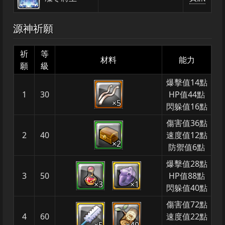
源神祈願
祈
等
材料
能力
願
級
爆擊值14點
1
30
HP值44點
×5
閃躲值16點
傷害值36點
2
40
速度值12點
×2
防禦值6點
爆擊值28點
3
50
HP值88點
×3
×1
閃躲值40點
傷害值72點
4
60
速度值22點
×5
×40