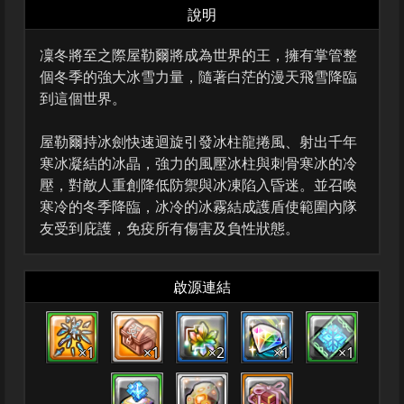
說明
凜冬將至之際屋勒爾將成為世界的王，擁有掌管整
個冬季的強大冰雪力量，隨著白茫的漫天飛雪降臨
到這個世界。
屋勒爾持冰劍快速迴旋引發冰柱龍捲風、射出千年
寒冰凝結的冰晶，強力的風壓冰柱與刺骨寒冰的冷
壓，對敵人重創降低防禦與冰凍陷入昏迷。並召喚
寒冷的冬季降臨，冰冷的冰霧結成護盾使範圍內隊
友受到庇護，免疫所有傷害及負性狀態。
啟源連結
×1
×1
×2
×1
×1