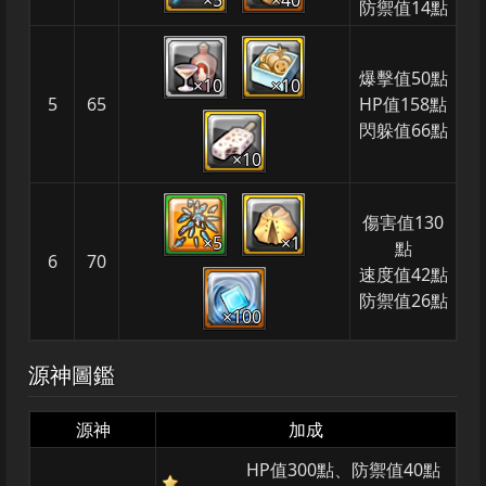
防禦值14點
爆擊值50點
×10
×10
5
65
HP值158點
閃躲值66點
×10
傷害值130
×5
×1
點
6
70
速度值42點
防禦值26點
×100
源神圖鑑
源神
加成
HP值300點、防禦值40點