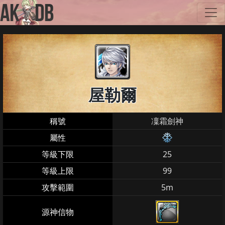
屋勒爾
稱號
凜霜劍神
屬性
等級下限
25
等級上限
99
攻擊範圍
5m
源神信物