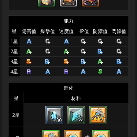
×1
×1
×1
能力
星
傷害值
爆擊值
速度值
HP值
防禦值
閃躲值
1星
2星
3星
4星
進化
星
材料
2星
×30
×4
×1