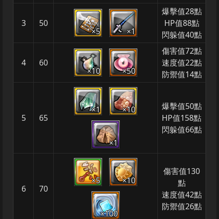
爆擊值28點
3
50
HP值88點
×5
×1
閃躲值40點
傷害值72點
4
60
速度值22點
×10
×50
防禦值14點
爆擊值50點
×1
×10
5
65
HP值158點
閃躲值66點
×1
傷害值130
×5
×10
點
6
70
速度值42點
防禦值26點
×100