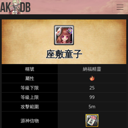
座敷童子
稱號
納福精靈
屬性
等級下限
25
等級上限
99
攻擊範圍
5m
源神信物