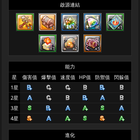
啟源連結
×1
×1
×2
×1
×1
×1
×1
×1
能力
星
傷害值
爆擊值
速度值
HP值
防禦值
閃躲值
1星
2星
3星
4星
進化