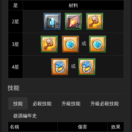
星
材料
2星
×30
×4
×1
或
3星
×1
×1
×1
或
4星
×1
×1
技能
技能
必殺技能
升級技能
升級必殺技能
啟源編年史
名稱
傷害
效果