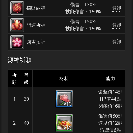
傷害：120%
資訊
招財納福
技能傷害：150%
傷害：150%
資訊
開運祈福
技能傷害：150%
資訊
趨吉招福
源神祈願
祈
等
材料
能力
願
級
爆擊值14點
1
30
HP值44點
×10
閃躲值16點
傷害值36點
2
40
速度值12點
×10
防禦值6點