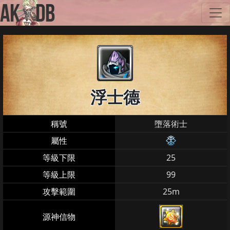
浮士德
稱號
墮落術士
屬性
等級下限
25
等級上限
99
攻擊範圍
25m
源神信物