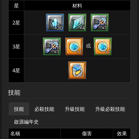
星
材料
2星
×30
×4
×1
或
3星
×1
×1
×1
4星
×1
技能
技能
必殺技能
升級技能
升級必殺技能
啟源編年史
名稱
傷害
效果