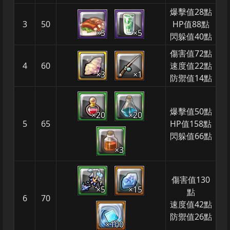
爆擊值28點
3
50
HP值88點
×5
×5
閃躲值40點
傷害值72點
4
60
速度值22點
×3
×1
防禦值14點
爆擊值50點
×20
×20
5
65
HP值158點
閃躲值66點
×3
傷害值130
×5
×15
點
6
70
速度值42點
防禦值26點
×100