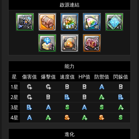
啟源連結
×1
×1
×2
×1
×1
×1
×1
×1
能力
星
傷害值
爆擊值
速度值
HP值
防禦值
閃躲值
1星
2星
3星
4星
進化