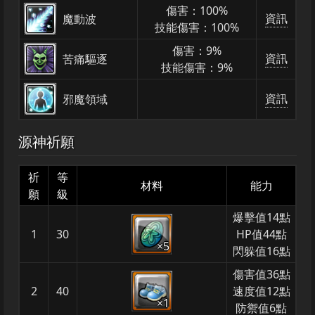
傷害：100%
資訊
魔動波
技能傷害：100%
傷害：9%
資訊
苦痛驅逐
技能傷害：9%
資訊
邪魔領域
源神祈願
祈
等
材料
能力
願
級
爆擊值14點
1
30
HP值44點
×5
閃躲值16點
傷害值36點
2
40
速度值12點
×1
防禦值6點